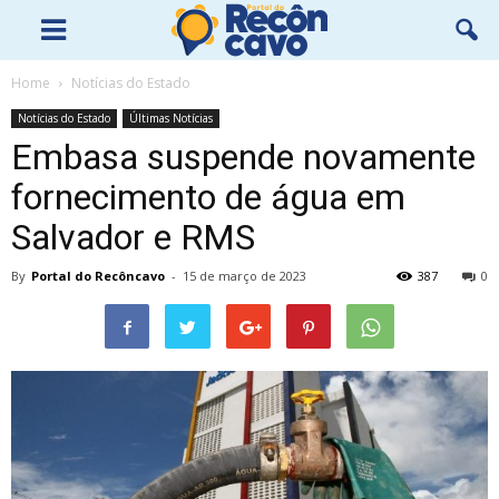
Home
Notícias do Estado
Notícias do Estado
Últimas Notícias
Embasa suspende novamente
fornecimento de água em
Salvador e RMS
By
Portal do Recôncavo
-
15 de março de 2023
387
0