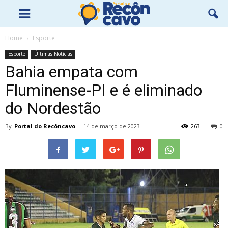
Home
Esporte
Esporte
Últimas Notícias
Bahia empata com
Fluminense-PI e é eliminado
do Nordestão
By
Portal do Recôncavo
-
14 de março de 2023
263
0