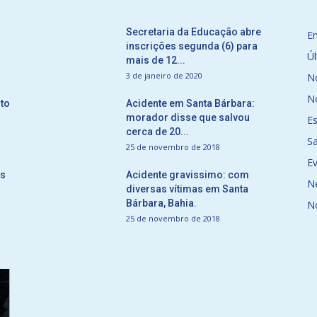
Secretaria da Educação abre
E
inscrições segunda (6) para
Úl
mais de 12...
3 de janeiro de 2020
No
No
to
Acidente em Santa Bárbara:
morador disse que salvou
E
cerca de 20...
S
25 de novembro de 2018
E
ós
Acidente gravissimo: com
N
diversas vítimas em Santa
Bárbara, Bahia.
N
25 de novembro de 2018