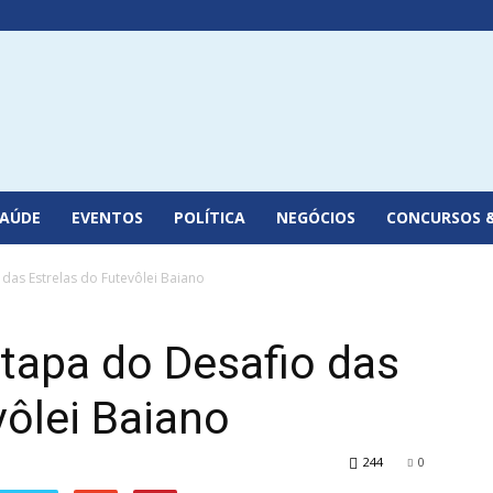
SAÚDE
EVENTOS
POLÍTICA
NEGÓCIOS
CONCURSOS 
das Estrelas do Futevôlei Baiano
tapa do Desafio das
vôlei Baiano
244
0