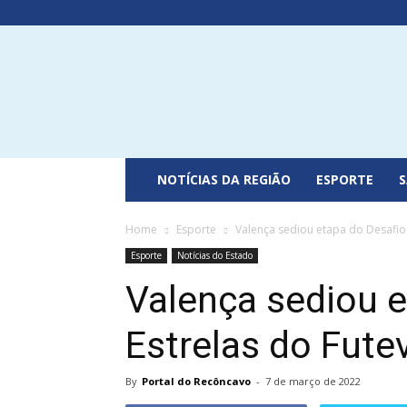
Portal
do
Recôncavo
NOTÍCIAS DA REGIÃO
ESPORTE
Home
Esporte
Valença sediou etapa do Desafio 
Esporte
Notícias do Estado
Valença sediou e
Estrelas do Fute
By
Portal do Recôncavo
-
7 de março de 2022