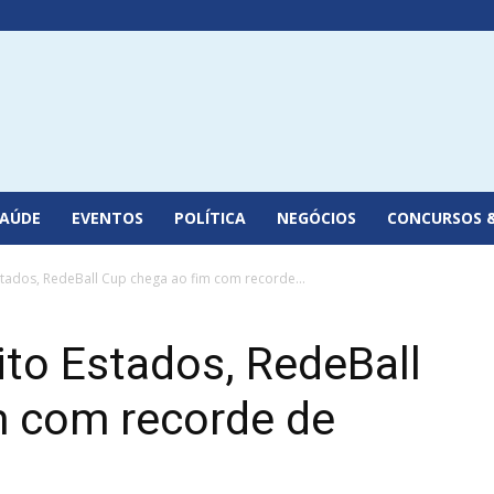
SAÚDE
EVENTOS
POLÍTICA
NEGÓCIOS
CONCURSOS 
tados, RedeBall Cup chega ao fim com recorde...
to Estados, RedeBall
m com recorde de