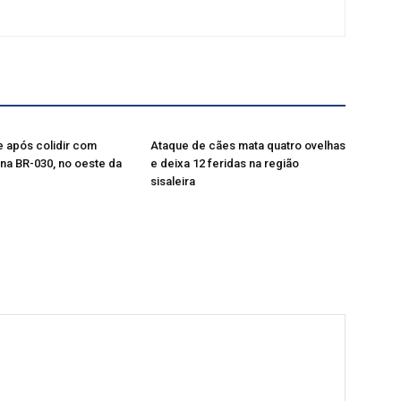
 após colidir com
Ataque de cães mata quatro ovelhas
na BR-030, no oeste da
e deixa 12 feridas na região
sisaleira