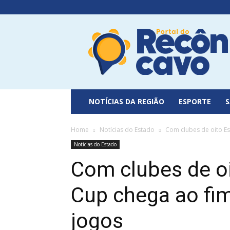
Portal
do
Recôncavo
NOTÍCIAS DA REGIÃO
ESPORTE
Home
Notícias do Estado
Com clubes de oito Es
Notícias do Estado
Com clubes de oi
Cup chega ao fi
jogos