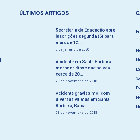
ÚLTIMOS ARTIGOS
C
a
Secretaria da Educação abre
E
inscrições segunda (6) para
Úl
mais de 12...
3 de janeiro de 2020
No
No
l
Acidente em Santa Bárbara:
morador disse que salvou
E
cerca de 20...
S
25 de novembro de 2018
E
Acidente gravissimo: com
N
diversas vítimas em Santa
Bárbara, Bahia.
N
25 de novembro de 2018