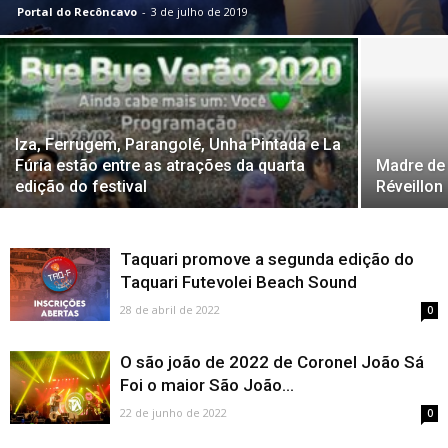
Portal do Recôncavo
-
3 de julho de 2019
Iza, Ferrugem, Parangolé, Unha Pintada e La
Fúria estão entre as atrações da quarta
Madre de 
edição do festival
Réveillon
Taquari promove a segunda edição do
Taquari Futevolei Beach Sound
28 de abril de 2022
0
O são joão de 2022 de Coronel João Sá
Foi o maior São João...
22 de junho de 2022
0