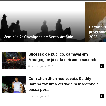
Cachoeira
programa
Vem aí a 2ª Cavalgada de Santo Antônio
2023
Sucesso de público, carnaval em
Maragogipe já esta deixando saudade
8 de março de 2019
0
Com Jhon Jhon nos vocais, Saiddy
Bamba faz uma verdadeira maratona e
passa por...
6 de março de 2019
0