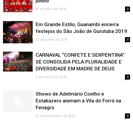
junino
20 de maio de 2018
0
Em Grande Estilo, Guanambi encerra
festejos do São João de Gurutuba 2019
27 de junho de 2019
0
CARNAVAL “CONFETE E SERPENTINA”
SE CONSOLIDA PELA PLURALIDADE E
DIVERSIDADE EM MADRE DE DEUS
9 de março de 2019
0
Shows de Adelmário Coelho e
Estakazero animam a Vila do Forró na
Fenagro
23 de novembro de 2019
0