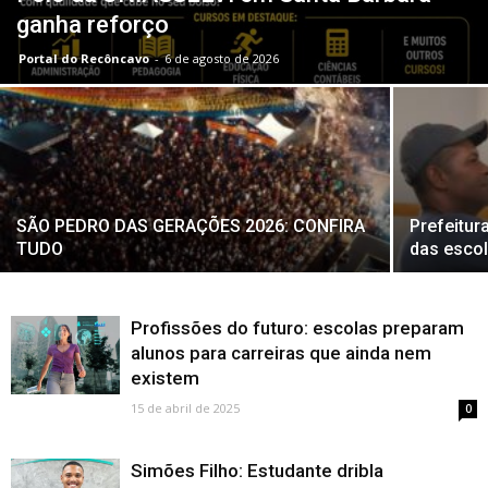
ganha reforço
Portal do Recôncavo
-
6 de agosto de 2026
SÃO PEDRO DAS GERAÇÕES 2026: CONFIRA
Prefeitur
TUDO
das escol
Profissões do futuro: escolas preparam
alunos para carreiras que ainda nem
existem
15 de abril de 2025
0
Simões Filho: Estudante dribla