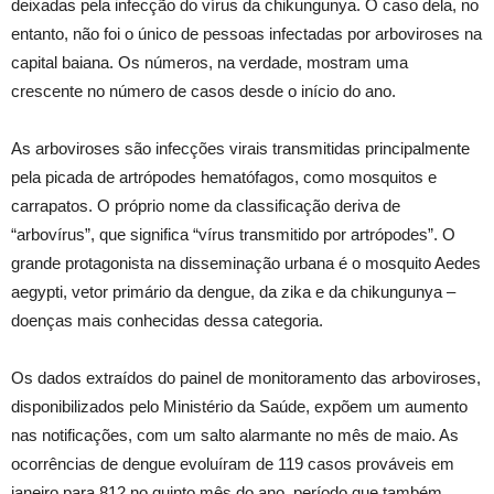
deixadas pela infecção do vírus da chikungunya. O caso dela, no
entanto, não foi o único de pessoas infectadas por arboviroses na
capital baiana. Os números, na verdade, mostram uma
crescente no número de casos desde o início do ano.
As arboviroses são infecções virais transmitidas principalmente
pela picada de artrópodes hematófagos, como mosquitos e
carrapatos. O próprio nome da classificação deriva de
“arbovírus”, que significa “vírus transmitido por artrópodes”. O
grande protagonista na disseminação urbana é o mosquito Aedes
aegypti, vetor primário da dengue, da zika e da chikungunya –
doenças mais conhecidas dessa categoria.
Os dados extraídos do painel de monitoramento das arboviroses,
disponibilizados pelo Ministério da Saúde, expõem um aumento
nas notificações, com um salto alarmante no mês de maio. As
ocorrências de dengue evoluíram de 119 casos prováveis em
janeiro para 812 no quinto mês do ano, período que também