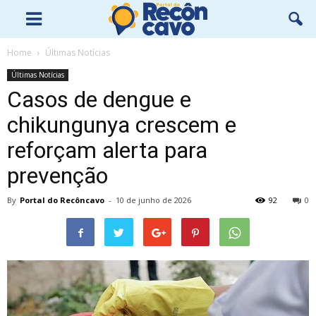
Home
Últimas Notícias
Últimas Notícias
Casos de dengue e
chikungunya crescem e
reforçam alerta para
prevenção
By
Portal do Recôncavo
-
10 de junho de 2026
92
0