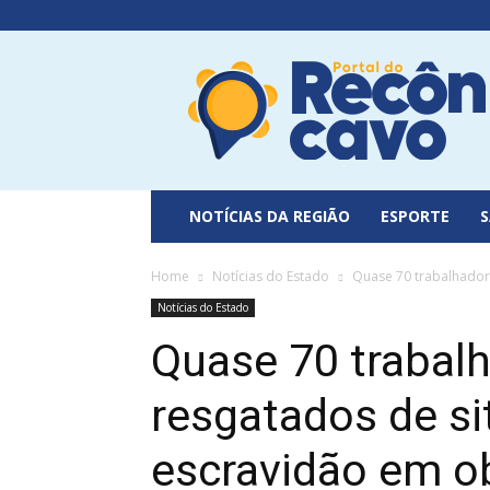
Portal
do
Recôncavo
NOTÍCIAS DA REGIÃO
ESPORTE
Home
Notícias do Estado
Quase 70 trabalhadore
Notícias do Estado
Quase 70 trabal
resgatados de si
escravidão em o