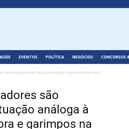
SAÚDE
EVENTOS
POLÍTICA
NEGÓCIOS
CONCURSOS 
s são resgatados de situação análoga à escravidão em obra...
hadores são
tuação análoga à
bra e garimpos na