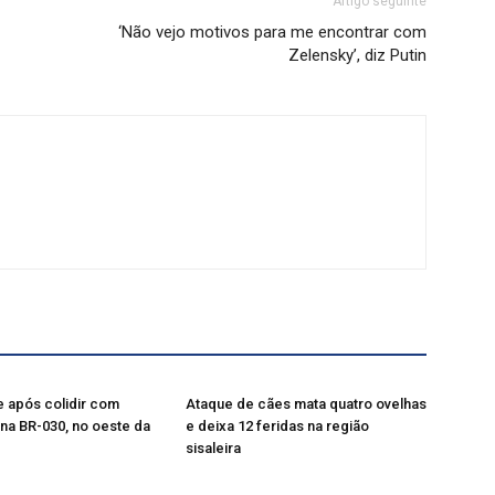
Artigo seguinte
‘Não vejo motivos para me encontrar com
Zelensky’, diz Putin
 após colidir com
Ataque de cães mata quatro ovelhas
na BR-030, no oeste da
e deixa 12 feridas na região
sisaleira