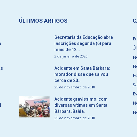
ÚLTIMOS ARTIGOS
C
Secretaria da Educação abre
E
o
inscrições segunda (6) para
Úl
mais de 12...
3 de janeiro de 2020
No
No
as
Acidente em Santa Bárbara:
morador disse que salvou
E
cerca de 20...
S
25 de novembro de 2018
E
Acidente gravissimo: com
N
H
diversas vítimas em Santa
Bárbara, Bahia.
N
25 de novembro de 2018