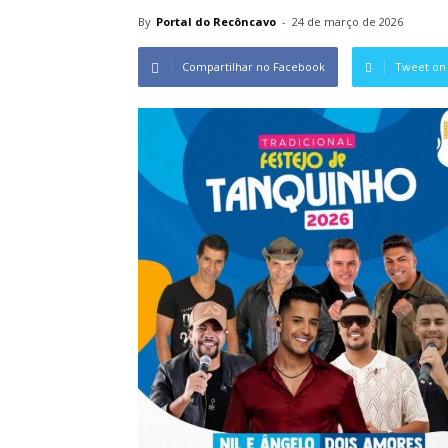
By
Portal do Recôncavo
-
24 de março de 2026
Compartilhar no Facebook
Tweet on 