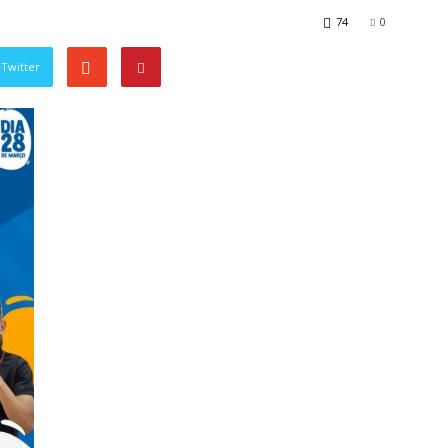
74
0
Twitter