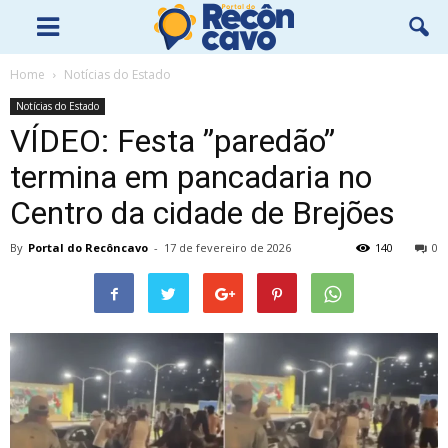
Home
Notícias do Estado
Notícias do Estado
VÍDEO: Festa ”paredão”
termina em pancadaria no
Centro da cidade de Brejões
By
Portal do Recôncavo
-
17 de fevereiro de 2026
140
0