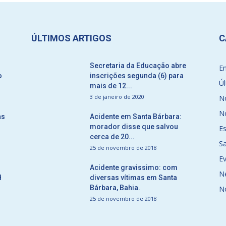
ÚLTIMOS ARTIGOS
C
Secretaria da Educação abre
E
o
inscrições segunda (6) para
Úl
mais de 12...
3 de janeiro de 2020
No
No
as
Acidente em Santa Bárbara:
morador disse que salvou
E
cerca de 20...
S
25 de novembro de 2018
E
Acidente gravissimo: com
N
H
diversas vítimas em Santa
Bárbara, Bahia.
N
25 de novembro de 2018