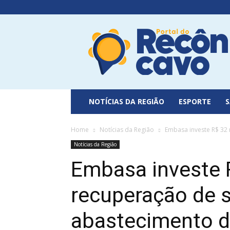
Portal
do
Recôncavo
NOTÍCIAS DA REGIÃO
ESPORTE
Home
Notícias da Região
Embasa investe R$ 32 
Notícias da Região
Embasa investe 
recuperação de 
abastecimento 