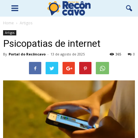
Home
Artigos
Artigos
Psicopatias de internet
By
Portal do Recôncavo
-
13 de agosto de 2025
365
0