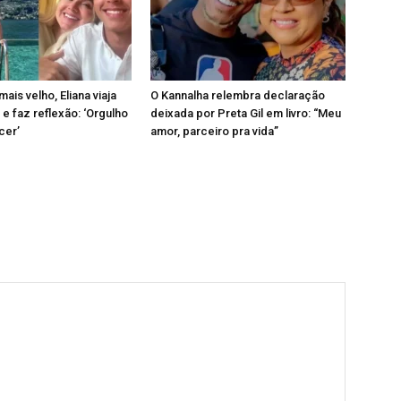
mais velho, Eliana viaja
O Kannalha relembra declaração
 e faz reflexão: ‘Orgulho
deixada por Preta Gil em livro: “Meu
cer’
amor, parceiro pra vida”