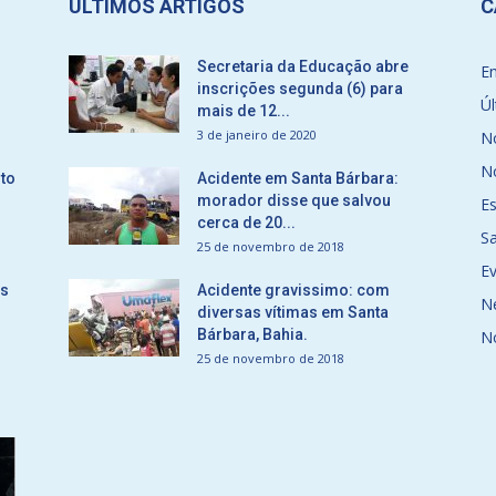
ÚLTIMOS ARTIGOS
C
Secretaria da Educação abre
E
inscrições segunda (6) para
Úl
mais de 12...
3 de janeiro de 2020
No
No
to
Acidente em Santa Bárbara:
morador disse que salvou
E
cerca de 20...
S
25 de novembro de 2018
E
ós
Acidente gravissimo: com
N
diversas vítimas em Santa
Bárbara, Bahia.
N
25 de novembro de 2018