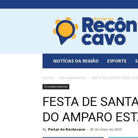
Portal
do
Recôncavo
NOTÍCIAS DA REGIÃO
ESPORTE
Home
Entretenimento
FESTA DE SANTA CRUZ 20
Entretenimento
FESTA DE SANTA
DO AMPARO ES
By
Portal do Recôncavo
-
28 de maio de 2025