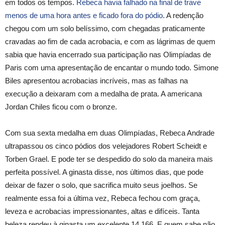
em todos os tempos.
Rebeca havia falhado na final de trave
menos de uma hora antes e ficado fora do pódio
. A redenção
chegou com um solo belíssimo, com chegadas praticamente
cravadas ao fim de cada acrobacia, e com as lágrimas de quem
sabia que havia encerrado sua participação nas Olimpíadas de
Paris com uma apresentação de encantar o mundo todo. Simone
Biles apresentou acrobacias incríveis, mas as falhas na
execução a deixaram com a medalha de prata. A americana
Jordan Chiles ficou com o bronze.
Com sua sexta medalha em duas Olimpíadas, Rebeca Andrade
ultrapassou os cinco pódios dos velejadores Robert Scheidt e
Torben Grael. E pode ter se despedido do solo da maneira mais
perfeita possível. A ginasta disse, nos últimos dias, que pode
deixar de fazer o solo, que sacrifica muito seus joelhos. Se
realmente essa foi a última vez, Rebeca fechou com graça,
leveza e acrobacias impressionantes, altas e difíceis. Tanta
beleza rendeu à ginasta um excelente 14.166. E quem sabe não