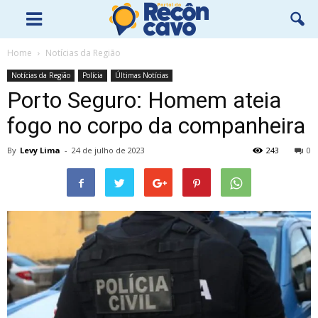
Home
Notícias da Região
Notícias da Região
Polícia
Últimas Notícias
Porto Seguro: Homem ateia
fogo no corpo da companheira
By
Levy Lima
-
24 de julho de 2023
243
0