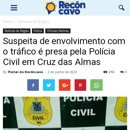
Home
Notícias da Região
Notícias da Região
Polícia
Últimas Notícias
Suspeita de envolvimento com
o tráfico é presa pela Polícia
Civil em Cruz das Almas
By
Portal do Recôncavo
-
2 de junho de 2023
216
0