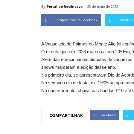
By
Portal do Recôncavo
-
23 de maio de 2023
Compartilhar no Facebook
Tweet on 
A Vaquejada de Palmas do Monte Alto foi confir
O evento que em 2023 marcou a sua 20ª Edição
Além das emocionantes disputas de vaqueiros 
shows marcaram a edição desse ano.
No primeiro dia, se apresentaram Dio do Acor
No segundo dia de festa, dia 19/05 se apresnt
No encerramento, shows das bandas P10 e Vito
COMPARTILHAR
Facebook