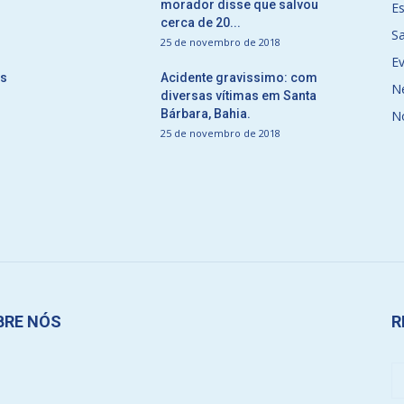
morador disse que salvou
E
cerca de 20...
S
25 de novembro de 2018
E
ós
Acidente gravissimo: com
N
diversas vítimas em Santa
Bárbara, Bahia.
N
25 de novembro de 2018
BRE NÓS
R