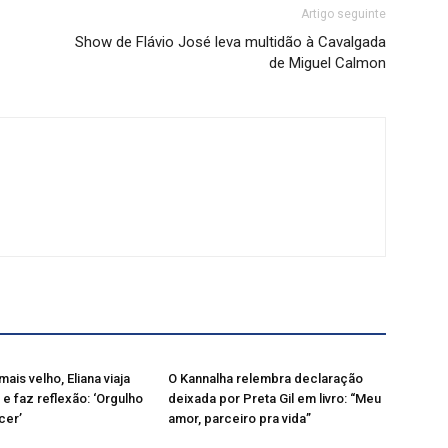
Artigo seguinte
Show de Flávio José leva multidão à Cavalgada
de Miguel Calmon
mais velho, Eliana viaja
O Kannalha relembra declaração
 e faz reflexão: ‘Orgulho
deixada por Preta Gil em livro: “Meu
cer’
amor, parceiro pra vida”