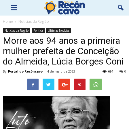
Home
Notícias da Região
Notícias da Região
Política
Últimas Notícias
Morre aos 94 anos a primeira
mulher prefeita de Conceição
do Almeida, Lúcia Borges Coni
By
Portal do Recôncavo
-
4 de maio de 2023
694
0