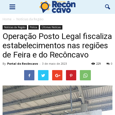
Home
Notícias da Região
Notícias da Região
Polícia
Últimas Notícias
Operação Posto Legal fiscaliza
estabelecimentos nas regiões
de Feira e do Recôncavo
By
Portal do Recôncavo
-
3 de maio de 2023
229
0