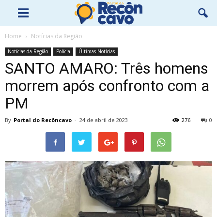
Home
Notícias da Região
Notícias da Região
Polícia
Últimas Notícias
SANTO AMARO: Três homens
morrem após confronto com a
PM
By
Portal do Recôncavo
-
24 de abril de 2023
276
0