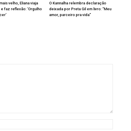
mais velho, Eliana viaja
O Kannalha relembra declaração
 e faz reflexão: ‘Orgulho
deixada por Preta Gil em livro: “Meu
cer’
amor, parceiro pra vida”