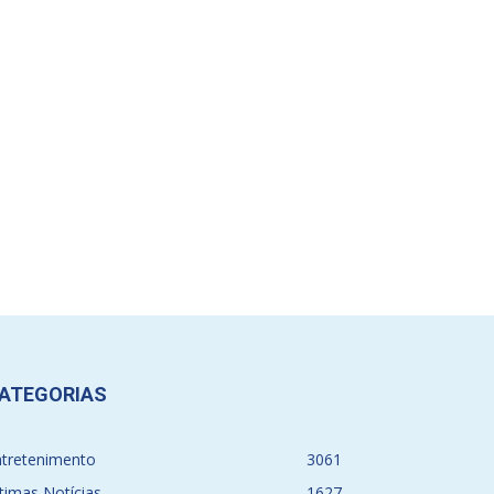
ATEGORIAS
ntretenimento
3061
timas Notícias
1627