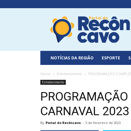
Portal
do
Recôncavo
NOTÍCIAS DA REGIÃO
ESPORTE
Home
Entretenimento
PROGRAMAÇÃO COMPLETA
Entretenimento
PROGRAMAÇÃO 
CARNAVAL 2023 
By
Portal do Recôncavo
-
5 de fevereiro de 2023