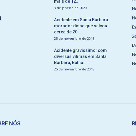
mais de 12...
3 de janeiro de 2020
No
No
l
Acidente em Santa Bárbara:
morador disse que salvou
E
cerca de 20...
S
25 de novembro de 2018
E
Acidente gravissimo: com
N
diversas vítimas em Santa
Bárbara, Bahia.
N
25 de novembro de 2018
BRE NÓS
R