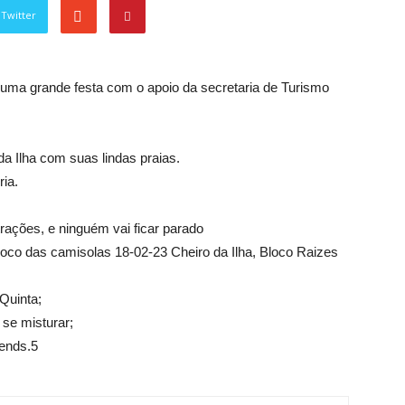
Twitter
r uma grande festa com o apoio da secretaria de Turismo
da Ilha com suas lindas praias.
ria.
trações, e ninguém vai ficar parado
loco das camisolas 18-02-23 Cheiro da Ilha, Bloco Raizes
Quinta;
 se misturar;
ends.5