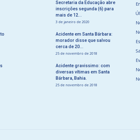
Secretaria da Educação abre
E
inscrições segunda (6) para
Úl
mais de 12...
3 de janeiro de 2020
No
No
to
Acidente em Santa Bárbara:
morador disse que salvou
E
cerca de 20...
S
25 de novembro de 2018
E
ós
Acidente gravissimo: com
N
diversas vítimas em Santa
Bárbara, Bahia.
N
25 de novembro de 2018