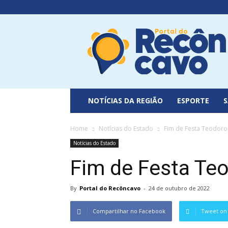
Portal
do
Recôncavo
NOTÍCIAS DA REGIÃO
ESPORTE
Home
Notícias do Estado
Fim de Festa Teodor
Notícias do Estado
Fim de Festa Te
By
Portal do Recôncavo
-
24 de outubro de 2022
Compartilhar no Facebook
Tweet on 