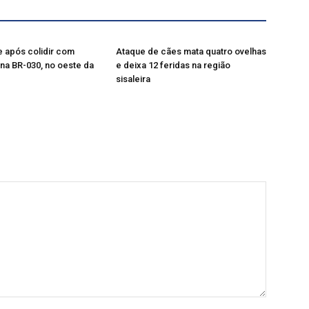
 após colidir com
Ataque de cães mata quatro ovelhas
na BR-030, no oeste da
e deixa 12 feridas na região
sisaleira