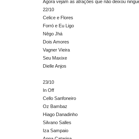
Agora vejam as atrações que não deixou ning
22/10
Celice e Flores
Forró e Eu Ligo
Nêgo Jhá
Dois Amores
Vagner Vieira
Seu Maxixe
Dielle Anjos
23/10
In Off
Cello Sanfoneiro
Oz Bambaz
Hiago Danadinho
Silvano Salles
Iza Sampaio
Anna Catarina