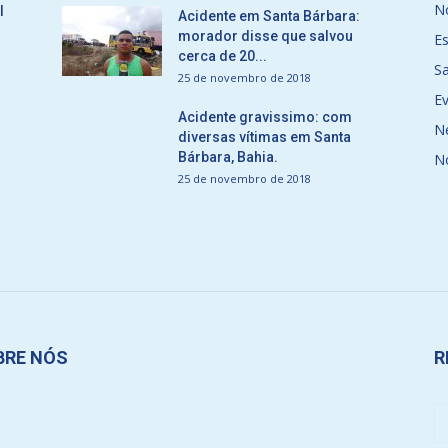
No
l
Acidente em Santa Bárbara:
morador disse que salvou
E
cerca de 20...
S
25 de novembro de 2018
E
Acidente gravissimo: com
N
diversas vítimas em Santa
Bárbara, Bahia.
N
25 de novembro de 2018
BRE NÓS
R