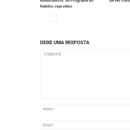
homofóbicos no Programa do
de ver cres
Ratinho; veja vídeo
DEIXE UMA RESPOSTA