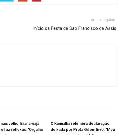
Artigo seguinte
Início da Festa de São Francisco de Assis
mais velho, Eliana viaja
O Kannalha relembra declaração
 e faz reflexão: ‘Orgulho
deixada por Preta Gil em livro: “Meu