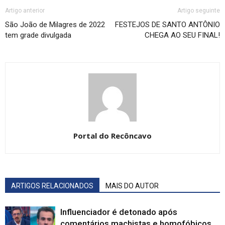
Artigo anterior
Artigo seguinte
São João de Milagres de 2022
FESTEJOS DE SANTO ANTÔNIO
tem grade divulgada
CHEGA AO SEU FINAL!
Portal do Recôncavo
ARTIGOS RELACIONADOS
MAIS DO AUTOR
Influenciador é detonado após
comentários machistas e homofóbicos