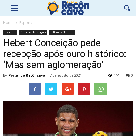
Home
Esporte
Esporte
Notícias da Região
Últimas Notícias
Hebert Conceição pede
recepção após ouro histórico:
‘Mas sem aglomeração’
By
Portal do Recôncavo
-
7 de agosto de 2021
414
0