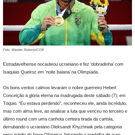
Foto: Wander Roberto/COB
Estradavelhense nocauteou ucraniano e fez ‘dobradinha’ com
Isaquias Queiroz em ‘noite baiana’ na Olimpíada.
Os bons ventos calmos levaram o nobre guerreiro Hebert
Conceição à glória eterna na madrugada deste sábado (7), em
Tóquio. “Eu estava perdendo”, reconheceu ele, ainda incrédulo,
mas com alma leve, ao analisar a luta que venceu no terceiro e
último round com uma canhota certeira tirada da cartola,
derrubando o ucraniano Oleksandr Khyzhniak pela categoria
peso médio do boxe Olímpico, faturando a medalha de ouro.