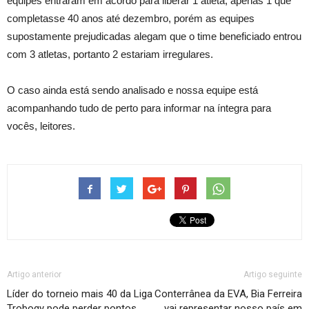
equipes entraram em acordo para liberar 1 atleta, apenas 1 que
completasse 40 anos até dezembro, porém as equipes
supostamente prejudicadas alegam que o time beneficiado entrou
com 3 atletas, portanto 2 estariam irregulares.
O caso ainda está sendo analisado e nossa equipe está
acompanhando tudo de perto para informar na íntegra para
vocês, leitores.
Artigo anterior
Artigo seguinte
Líder do torneio mais 40 da Liga
Conterrânea da EVA, Bia Ferreira
Trobogy pode perder pontos
vai representar nosso país em