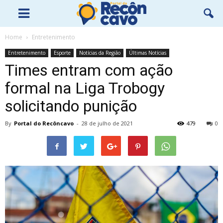
Home
Entretenimento
Entretenimento
Esporte
Notícias da Região
Últimas Notícias
Times entram com ação
formal na Liga Trobogy
solicitando punição
By
Portal do Recôncavo
-
28 de julho de 2021
479
0