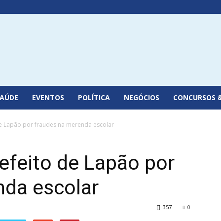
SAÚDE
EVENTOS
POLÍTICA
NEGÓCIOS
CONCURSOS 
e Lapão por fraudes na merenda escolar
efeito de Lapão por
nda escolar
357
0