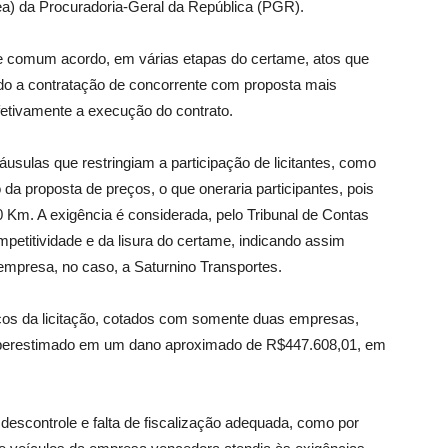
pea) da Procuradoria-Geral da República (PGR).
e comum acordo, em várias etapas do certame, atos que
indo a contratação de concorrente com proposta mais
efetivamente a execução do contrato.
láusulas que restringiam a participação de licitantes, como
o da proposta de preços, o que oneraria participantes, pois
0 Km. A exigência é considerada, pelo Tribunal de Contas
mpetitividade e da lisura do certame, indicando assim
mpresa, no caso, a Saturnino Transportes.
reços da licitação, cotados com somente duas empresas,
uperestimado em um dano aproximado de R$447.608,01, em
descontrole e falta de fiscalização adequada, como por