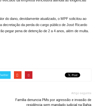
e veículos da empresa vencedora atendia às exigências
alor do dano, devidamente atualizado, o MPF solicitou ao
 a decretação da perda do cargo público de José Ricardo
ão pegar pena de detenção de 2 a 4 anos, além de multa.
Twitter
Artigo seguinte
Família denuncia PMs por agressão e invasão de
residência sem mandado judicial na Bahia