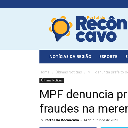
Portal
do
Recôncavo
NOTÍCIAS DA REGIÃO
ESPORTE
Home
Últimas Notícias
MPF denuncia prefeito d
Últimas Notícias
MPF denuncia pr
fraudes na mere
By
Portal do Recôncavo
-
14 de outubro de 2020