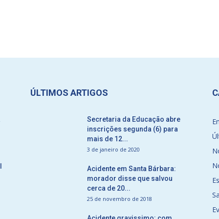
ÚLTIMOS ARTIGOS
C
a
Secretaria da Educação abre
E
inscrições segunda (6) para
Úl
mais de 12...
3 de janeiro de 2020
No
No
l
Acidente em Santa Bárbara:
morador disse que salvou
E
cerca de 20...
S
25 de novembro de 2018
E
Acidente gravissimo: com