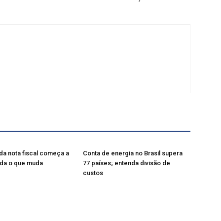
da nota fiscal começa a
Conta de energia no Brasil supera
nda o que muda
77 países; entenda divisão de
custos