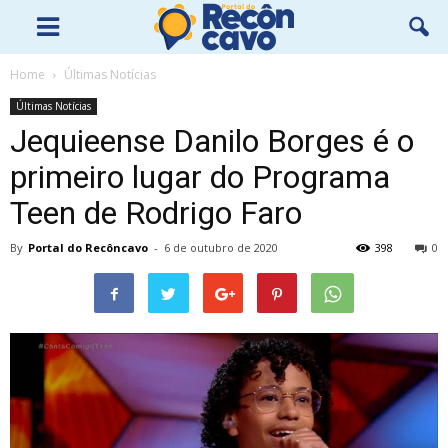
Home
Últimas Notícias
Últimas Notícias
Jequieense Danilo Borges é o
primeiro lugar do Programa
Teen de Rodrigo Faro
By
Portal do Recôncavo
-
6 de outubro de 2020
398
0