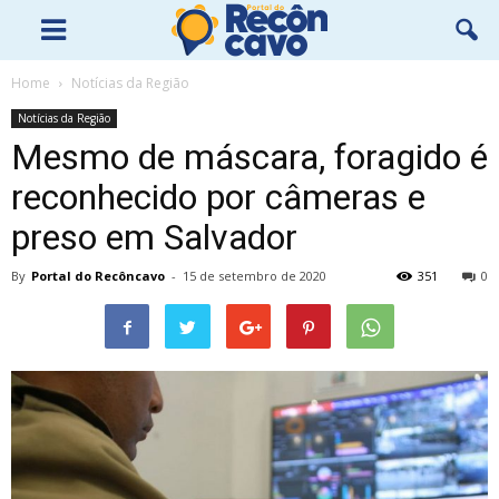
Home
Notícias da Região
Notícias da Região
Mesmo de máscara, foragido é
reconhecido por câmeras e
preso em Salvador
By
Portal do Recôncavo
-
15 de setembro de 2020
351
0