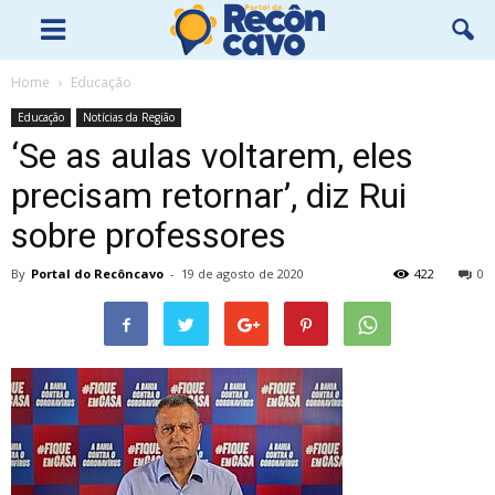
Home
Educação
Educação
Notícias da Região
‘Se as aulas voltarem, eles
precisam retornar’, diz Rui
sobre professores
By
Portal do Recôncavo
-
19 de agosto de 2020
422
0