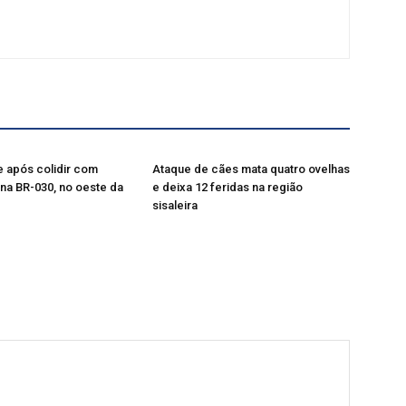
 após colidir com
Ataque de cães mata quatro ovelhas
na BR-030, no oeste da
e deixa 12 feridas na região
sisaleira