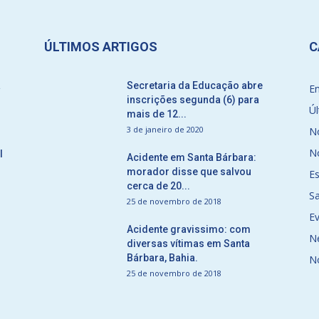
ÚLTIMOS ARTIGOS
C
a
Secretaria da Educação abre
E
inscrições segunda (6) para
Úl
mais de 12...
3 de janeiro de 2020
No
No
l
Acidente em Santa Bárbara:
morador disse que salvou
E
cerca de 20...
S
25 de novembro de 2018
E
Acidente gravissimo: com
N
diversas vítimas em Santa
Bárbara, Bahia.
N
25 de novembro de 2018