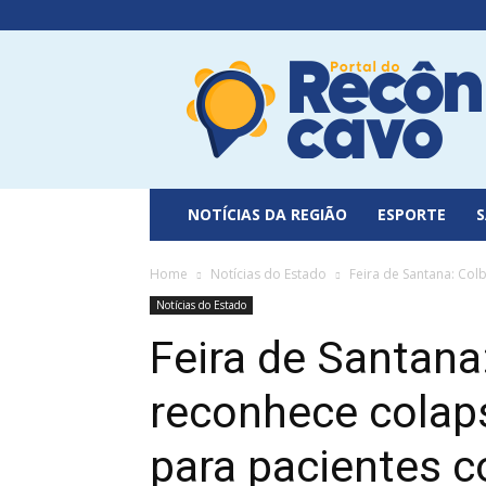
Portal
do
Recôncavo
NOTÍCIAS DA REGIÃO
ESPORTE
Home
Notícias do Estado
Feira de Santana: Colb
Notícias do Estado
Feira de Santana
reconhece colaps
para pacientes 