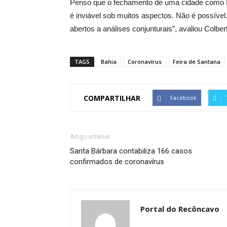
Penso que o fechamento de uma cidade como F
é inviável sob muitos aspectos. Não é possíve
abertos a análises conjunturais”, avaliou Colbert
TAGS
Bahia
Coronavírus
Feira de Santana
COMPARTILHAR
Facebook
Artigo anterior
Santa Bárbara contabiliza 166 casos
confirmados de coronavírus
Portal do Recôncavo