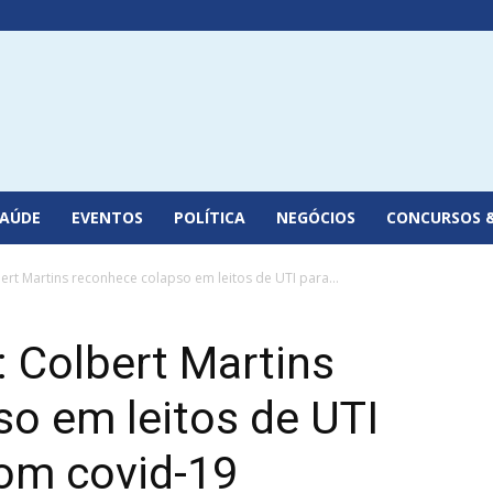
SAÚDE
EVENTOS
POLÍTICA
NEGÓCIOS
CONCURSOS 
ert Martins reconhece colapso em leitos de UTI para...
: Colbert Martins
o em leitos de UTI
com covid-19