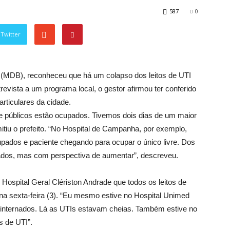
587
0
Twitter
ns (MDB), reconheceu que há um colapso dos leitos de UTI
evista a um programa local, o gestor afirmou ter conferido
rticulares da cidade.
e públicos estão ocupados. Tivemos dois dias de um maior
itiu o prefeito. “No Hospital de Campanha, por exemplo,
ocupados e paciente chegando para ocupar o único livre. Dos
upados, mas com perspectiva de aumentar”, descreveu.
o Hospital Geral Clériston Andrade que todos os leitos de
 sexta-feira (3). “Eu mesmo estive no Hospital Unimed
os internados. Lá as UTIs estavam cheias. Também estive no
 de UTI”.