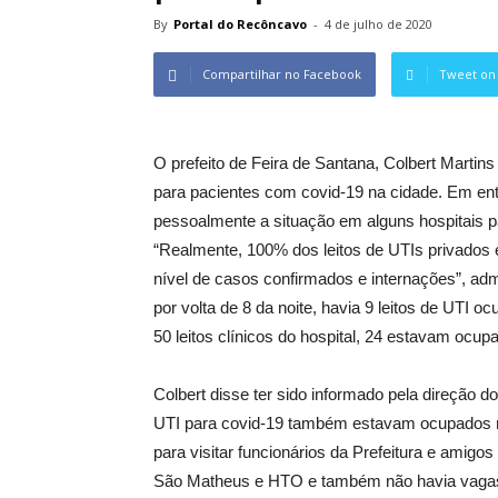
By
Portal do Recôncavo
-
4 de julho de 2020
Compartilhar no Facebook
Tweet on 
O prefeito de Feira de Santana, Colbert Marti
para pacientes com covid-19 na cidade. Em entr
pessoalmente a situação em alguns hospitais pa
“Realmente, 100% dos leitos de UTIs privados 
nível de casos confirmados e internações”, adm
por volta de 8 da noite, havia 9 leitos de UTI 
50 leitos clínicos do hospital, 24 estavam oc
Colbert disse ter sido informado pela direção d
UTI para covid-19 também estavam ocupados na
para visitar funcionários da Prefeitura e amig
São Matheus e HTO e também não havia vagas