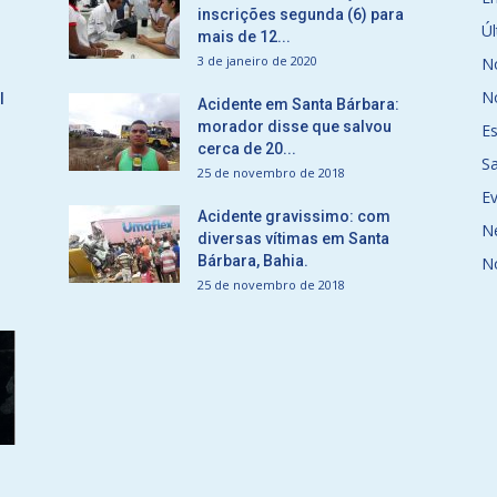
inscrições segunda (6) para
Úl
mais de 12...
3 de janeiro de 2020
No
No
l
Acidente em Santa Bárbara:
morador disse que salvou
E
cerca de 20...
S
25 de novembro de 2018
E
Acidente gravissimo: com
N
diversas vítimas em Santa
Bárbara, Bahia.
N
25 de novembro de 2018