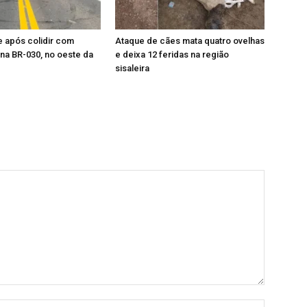
 após colidir com
Ataque de cães mata quatro ovelhas
na BR-030, no oeste da
e deixa 12 feridas na região
sisaleira