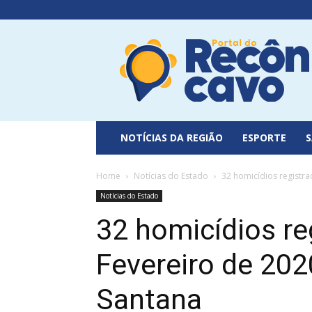
Portal
do
Recôncavo
NOTÍCIAS DA REGIÃO
ESPORTE
Home
Notícias do Estado
32 homicídios registr
Notícias do Estado
32 homicídios r
Fevereiro de 202
Santana