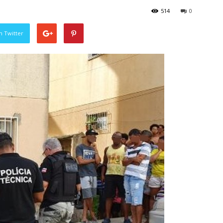
514
0
n Twitter