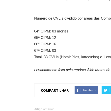
Número de CVLIs dividido por áreas das Compan
64ª CIPM: 03 mortes
65ª CIPM: 12
66ª CIPM: 16
67ª CIPM: 03
Total: 33 CVLIs (Homicídios, latrocínios) e 1 exc
Levantamento feito pelo repórter Aldo Matos d
COMPARTILHAR
Facebook
Artigo anterior