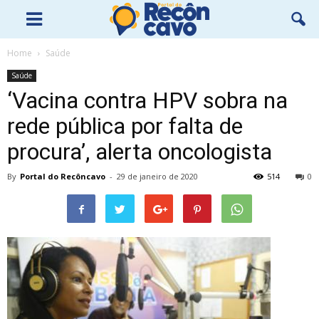
Home
Saúde
Saúde
‘Vacina contra HPV sobra na
rede pública por falta de
procura’, alerta oncologista
By
Portal do Recôncavo
-
29 de janeiro de 2020
514
0