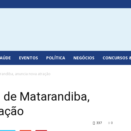
SAÚDE
EVENTOS
POLÍTICA
NEGÓCIOS
CONCURSOS 
arandiba, anuncia nova atração
a de Matarandiba,
ração
337
0