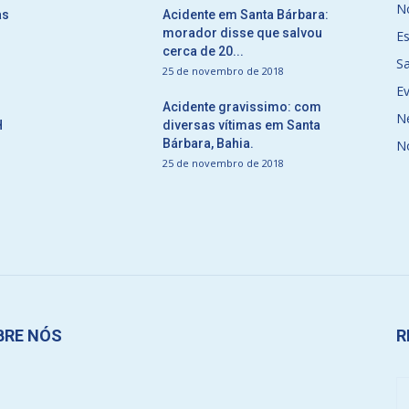
No
as
Acidente em Santa Bárbara:
morador disse que salvou
E
cerca de 20...
S
25 de novembro de 2018
E
Acidente gravissimo: com
N
H
diversas vítimas em Santa
Bárbara, Bahia.
N
25 de novembro de 2018
BRE NÓS
R