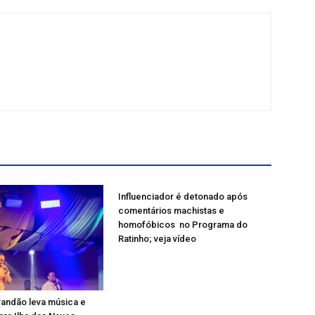
Influenciador é detonado após
comentários machistas e
homofóbicos no Programa do
Ratinho; veja vídeo
andão leva música e