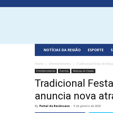
Portal
do
Recôncavo
NOTÍCIAS DA REGIÃO
ESPORTE
Home
Entretenimento
Tradicional Festa de Mat
Entretenimento
Eventos
Notícias do Estado
Tradicional Fest
anuncia nova at
By
Portal do Recôncavo
-
9 de janeiro de 2020