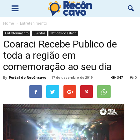
Home
Entretenimento
Entretenimento
Eventos
Notícias do Estado
Coaraci Recebe Publico de
toda a região em
comemoração ao seu dia
By
Portal do Recôncavo
-
17 de dezembro de 2019
347
0