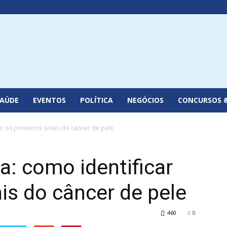
SAÚDE
EVENTOS
POLÍTICA
NEGÓCIOS
CONCURSOS 
r os primeiros sinais do câncer de pele
: como identificar
ais do câncer de pele
460
0