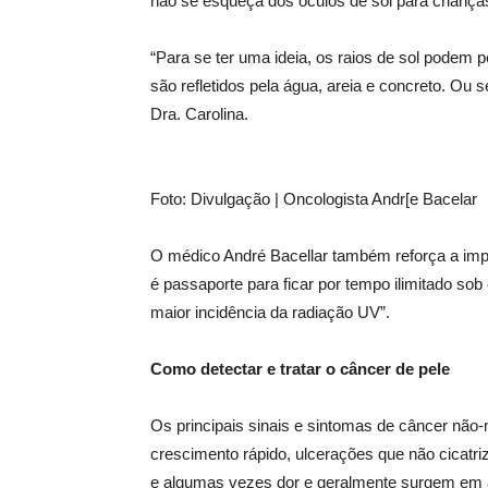
não se esqueça dos óculos de sol para crianç
“Para se ter uma ideia, os raios de sol podem p
são refletidos pela água, areia e concreto. Ou
Dra. Carolina.
Foto: Divulgação | Oncologista Andr[e Bacelar
O médico André Bacellar também reforça a impo
é passaporte para ficar por tempo ilimitado sob
maior incidência da radiação UV”.
Como detectar e tratar o câncer de pele
Os principais sinais e sintomas de câncer nã
crescimento rápido, ulcerações que não cicat
e algumas vezes dor e geralmente surgem em á