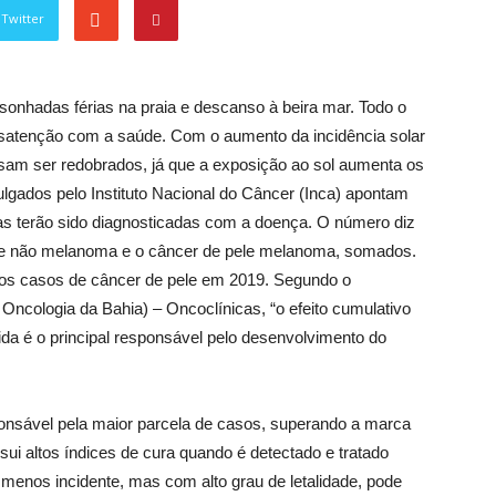
Twitter
onhadas férias na praia e descanso à beira mar. Todo o
desatenção com a saúde. Com o aumento da incidência solar
isam ser redobrados, já que a exposição ao sol aumenta os
ulgados pelo Instituto Nacional do Câncer (Inca) apontam
oas terão sido diagnosticadas com a doença. O número diz
pele não melanoma e o câncer de pele melanoma, somados.
ovos casos de câncer de pele em 2019. Segundo o
Oncologia da Bahia) – Oncoclínicas, “o efeito cumulativo
da é o principal responsável pelo desenvolvimento do
nsável pela maior parcela de casos, superando a marca
ui altos índices de cura quando é detectado e tratado
enos incidente, mas com alto grau de letalidade, pode