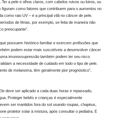
Ter a pele e olhos claros, com cabelos ruivos ou loiros, ou
bém figuram como fatores que contribuem para o aumentos no
ida como raio UV – é a principal vilã no câncer de pele.
ríodos de férias, por exemplo, se feita de maneira não
sco preocupante”.
 que possuem histórico familiar e exercem profissões que
também podem estar mais suscetíveis a desenvolver câncer
alguma imunossupressão também podem ter seu risco
alidam a necessidade de cuidado em todo o tipo de pele.
mento de melanoma, têm geralmente pior prognóstico”,
 Ele deve ser aplicado a cada duas horas e repassado,
água. Proteger bebês e crianças é especialmente
devem ser mantidos fora do sol usando roupas, chapéus,
ne protetor solar à mistura, após consultar o pediatra. E