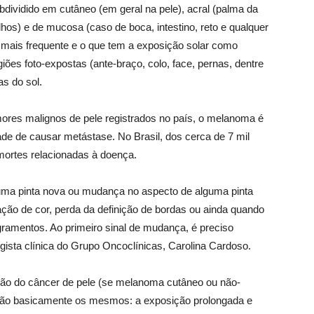
dividido em cutâneo (em geral na pele), acral (palma da
lhos) e de mucosa (caso de boca, intestino, reto e qualquer
 mais frequente e o que tem a exposição solar como
giões foto-expostas (ante-braço, colo, face, pernas, dentre
as do sol.
res malignos de pele registrados no país, o melanoma é
de de causar metástase. No Brasil, dos cerca de 7 mil
mortes relacionadas à doença.
lguma pinta nova ou mudança no aspecto de alguma pinta
ção de cor, perda da definição de bordas ou ainda quando
ramentos. Ao primeiro sinal de mudança, é preciso
ogista clínica do Grupo Oncoclínicas, Carolina Cardoso.
ção do câncer de pele (se melanoma cutâneo ou não-
são basicamente os mesmos: a exposição prolongada e