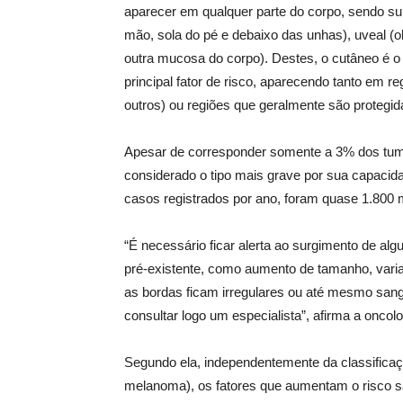
aparecer em qualquer parte do corpo, sendo sub
mão, sola do pé e debaixo das unhas), uveal (o
outra mucosa do corpo). Destes, o cutâneo é o
principal fator de risco, aparecendo tanto em re
outros) ou regiões que geralmente são protegid
Apesar de corresponder somente a 3% dos tumo
considerado o tipo mais grave por sua capacida
casos registrados por ano, foram quase 1.800 
“É necessário ficar alerta ao surgimento de a
pré-existente, como aumento de tamanho, varia
as bordas ficam irregulares ou até mesmo sang
consultar logo um especialista”, afirma a oncol
Segundo ela, independentemente da classifica
melanoma), os fatores que aumentam o risco 