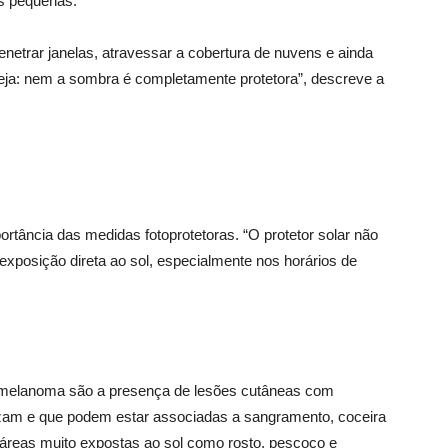
as pequenas.
enetrar janelas, atravessar a cobertura de nuvens e ainda
 seja: nem a sombra é completamente protetora”, descreve a
rtância das medidas fotoprotetoras. “O protetor solar não
 exposição direta ao sol, especialmente nos horários de
o-melanoma são a presença de lesões cutâneas com
rizam e que podem estar associadas a sangramento, coceira
reas muito expostas ao sol como rosto, pescoço e