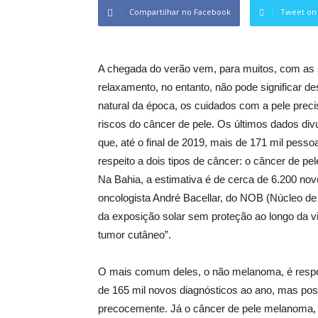
Compartilhar no Facebook
Tweet on 
A chegada do verão vem, para muitos, com as s
relaxamento, no entanto, não pode significar 
natural da época, os cuidados com a pele prec
riscos do câncer de pele. Os últimos dados div
que, até o final de 2019, mais de 171 mil pess
respeito a dois tipos de câncer: o câncer de 
Na Bahia, a estimativa é de cerca de 6.200 n
oncologista André Bacellar, do NOB (Núcleo de 
da exposição solar sem proteção ao longo da vi
tumor cutâneo”.
O mais comum deles, o não melanoma, é respo
de 165 mil novos diagnósticos ao ano, mas poss
precocemente. Já o câncer de pele melanoma, m