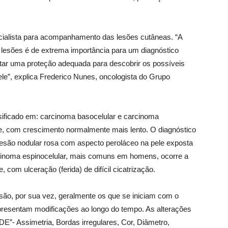
cialista para acompanhamento das lesões cutâneas. “A
 lesões é de extrema importância para um diagnóstico
ntar uma proteção adequada para descobrir os possíveis
le”, explica Frederico Nunes, oncologista do Grupo
ificado em: carcinoma basocelular e carcinoma
nte, com crescimento normalmente mais lento. O diagnóstico
lesão nodular rosa com aspecto peroláceo na pele exposta
rcinoma espinocelular, mais comuns em homens, ocorre a
com ulceração (ferida) de difícil cicatrização.
ão, por sua vez, geralmente os que se iniciam com o
presentam modificações ao longo do tempo. As alterações
”- Assimetria, Bordas irregulares, Cor, Diâmetro,