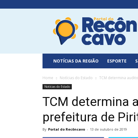
Portal
do
Recôncavo
NOTÍCIAS DA REGIÃO
ESPORTE
Home
Notícias do Estado
TCM determina auditor
Notícias do Estado
TCM determina a
prefeitura de Piri
By
Portal do Recôncavo
-
13 de outubro de 2019