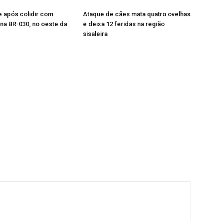
 após colidir com
Ataque de cães mata quatro ovelhas
na BR-030, no oeste da
e deixa 12 feridas na região
sisaleira