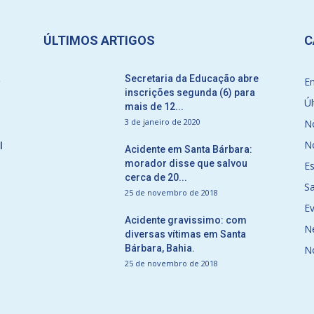
ÚLTIMOS ARTIGOS
C
a
Secretaria da Educação abre
E
inscrições segunda (6) para
Úl
mais de 12...
3 de janeiro de 2020
No
No
l
Acidente em Santa Bárbara:
morador disse que salvou
E
cerca de 20...
S
25 de novembro de 2018
E
Acidente gravissimo: com
N
diversas vítimas em Santa
Bárbara, Bahia.
N
25 de novembro de 2018