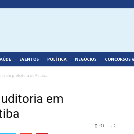
SAÚDE
EVENTOS
POLÍTICA
NEGÓCIOS
CONCURSOS 
ia em prefeitura de Piritiba
uditoria em
tiba
471
0