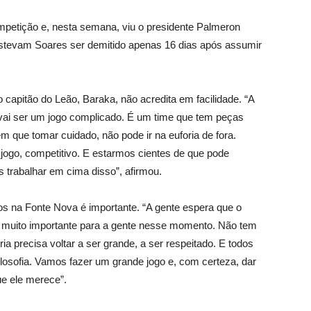
ompetição e, nesta semana, viu o presidente Palmeron
 Estevam Soares ser demitido apenas 16 dias após assumir
 capitão do Leão, Baraka, não acredita em facilidade. “A
vai ser um jogo complicado. É um time que tem peças
em que tomar cuidado, não pode ir na euforia de fora.
ogo, competitivo. E estarmos cientes de que pode
 trabalhar em cima disso”, afirmou.
os na Fonte Nova é importante. “A gente espera que o
é muito importante para a gente nesse momento. Não tem
ia precisa voltar a ser grande, a ser respeitado. E todos
ilosofia. Vamos fazer um grande jogo e, com certeza, dar
ue ele merece”.