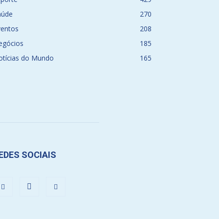
aúde
270
ventos
208
egócios
185
otícias do Mundo
165
EDES SOCIAIS