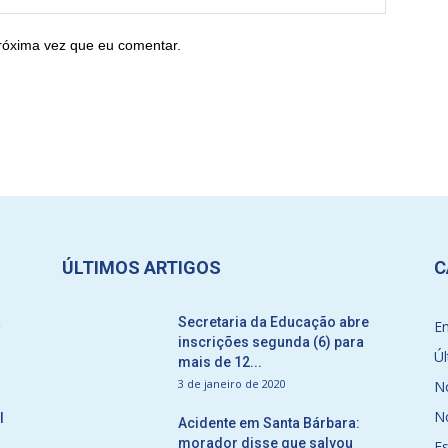
róxima vez que eu comentar.
ÚLTIMOS ARTIGOS
C
a
Secretaria da Educação abre
E
inscrições segunda (6) para
Úl
mais de 12...
3 de janeiro de 2020
No
No
l
Acidente em Santa Bárbara:
morador disse que salvou
E