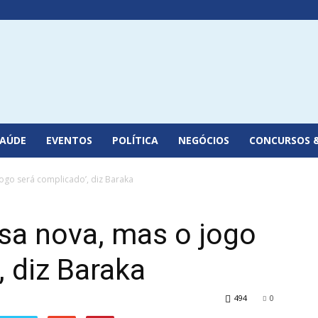
SAÚDE
EVENTOS
POLÍTICA
NEGÓCIOS
CONCURSOS 
jogo será complicado’, diz Baraka
asa nova, mas o jogo
, diz Baraka
494
0