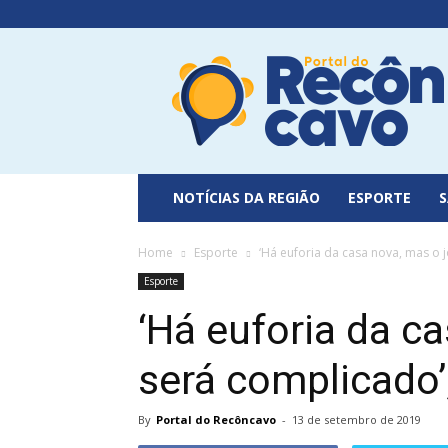
Portal
do
Recôncavo
NOTÍCIAS DA REGIÃO
ESPORTE
Home
Esporte
‘Há euforia da casa nova, mas o 
Esporte
‘Há euforia da c
será complicado’
By
Portal do Recôncavo
-
13 de setembro de 2019