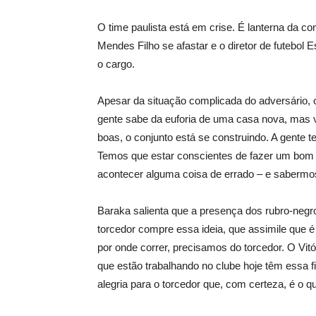
O time paulista está em crise. É lanterna da c
Mendes Filho se afastar e o diretor de futebol
o cargo.
Apesar da situação complicada do adversário, o
gente sabe da euforia de uma casa nova, mas 
boas, o conjunto está se construindo. A gente t
Temos que estar conscientes de fazer um bom j
acontecer alguma coisa de errado – e sabermos
Baraka salienta que a presença dos rubro-negr
torcedor compre essa ideia, que assimile que 
por onde correr, precisamos do torcedor. O Vitór
que estão trabalhando no clube hoje têm essa f
alegria para o torcedor que, com certeza, é o q