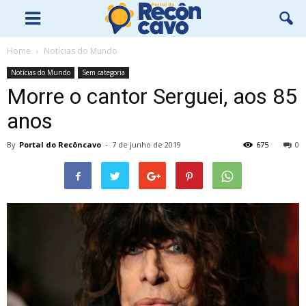
Home
Notícias do Mundo
Notícias do Mundo
Sem categoria
Morre o cantor Serguei, aos 85
anos
By
Portal do Recôncavo
-
7 de junho de 2019
675
0