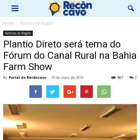
Home
Notícias da Região
Notícias da Região
Plantio Direto será tema do
Fórum do Canal Rural na Bahia
Farm Show
By
Portal do Recôncavo
-
13 de maio de 2019
587
0