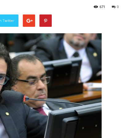
671
0
n Twitter