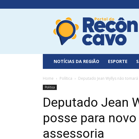
Portal
do
Recôncavo
NOTÍCIAS DA REGIÃO
ESPORTE
Home
Política
Deputado Jean Wyllys não tomará
Política
Deputado Jean W
posse para novo
assessoria