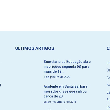
ÚLTIMOS ARTIGOS
C
a
Secretaria da Educação abre
E
inscrições segunda (6) para
Úl
mais de 12...
3 de janeiro de 2020
No
No
l
Acidente em Santa Bárbara:
morador disse que salvou
E
cerca de 20...
S
25 de novembro de 2018
E