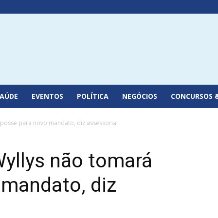
SAÚDE
EVENTOS
POLÍTICA
NEGÓCIOS
CONCURSOS 
 posse para novo mandato, diz assessoria
yllys não tomará
 mandato, diz