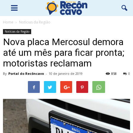
Home
Notícias da Região
Notícias da Região
Nova placa Mercosul demora
até um mês para ficar pronta;
motoristas reclamam
By
Portal do Recôncavo
-
10 de janeiro de 2019
858
0