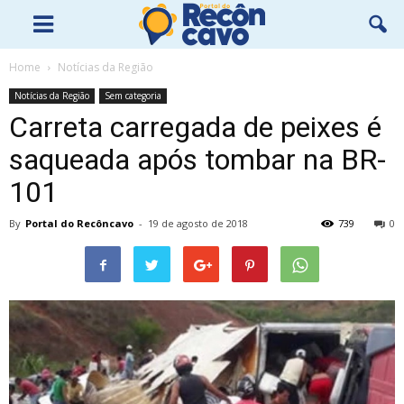
Home
Notícias da Região
Notícias da Região
Sem categoria
Carreta carregada de peixes é
saqueada após tombar na BR-
101
By
Portal do Recôncavo
-
19 de agosto de 2018
739
0