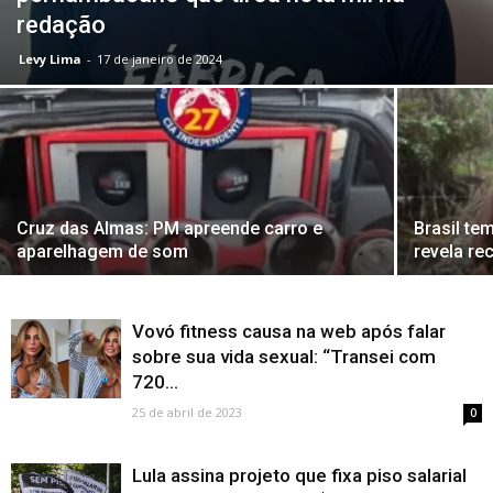
redação
Levy Lima
-
17 de janeiro de 2024
Cruz das Almas: PM apreende carro e
Brasil te
aparelhagem de som
revela re
Vovó fitness causa na web após falar
sobre sua vida sexual: “Transei com
720...
25 de abril de 2023
0
Lula assina projeto que fixa piso salarial