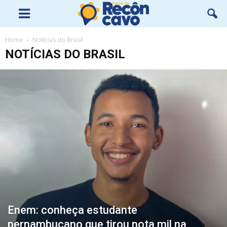
Home
Notícias do Brasil
NOTÍCIAS DO BRASIL
Enem: conheça estudante
pernambucano que tirou nota mil na