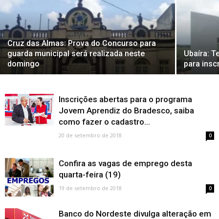
Cruz das Almas: Prova do Concurso para
guarda municipal será realizada neste
Ubaíra: T
domingo
para insc
Inscrições abertas para o programa
Jovem Aprendiz do Bradesco, saiba
como fazer o cadastro...
20 de setembro de 2018
0
Confira as vagas de emprego desta
quarta-feira (19)
19 de setembro de 2018
0
Banco do Nordeste divulga alteração em