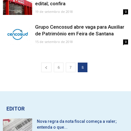
edital; confira
19 de setembro de 2018
0
Grupo Cencosud abre vaga para Auxiliar
de Patrimônio em Feira de Santana
15 de setembro de 2018
0
6
7
8
EDITOR
Nova regra da nota fiscal começa a valer;
entenda o que...