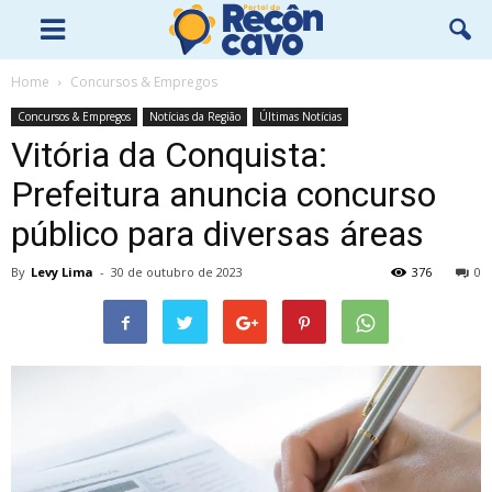
Home
Concursos & Empregos
Concursos & Empregos
Notícias da Região
Últimas Notícias
Vitória da Conquista:
Prefeitura anuncia concurso
público para diversas áreas
By
Levy Lima
-
30 de outubro de 2023
376
0