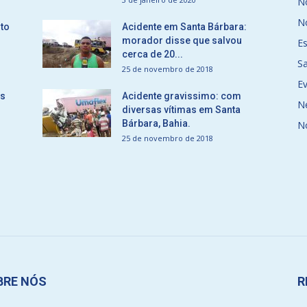
No
No
to
Acidente em Santa Bárbara:
morador disse que salvou
E
cerca de 20...
S
25 de novembro de 2018
E
ós
Acidente gravissimo: com
N
diversas vítimas em Santa
Bárbara, Bahia.
N
25 de novembro de 2018
BRE NÓS
R