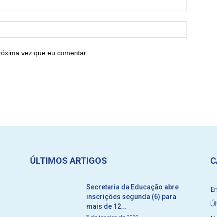
róxima vez que eu comentar.
ÚLTIMOS ARTIGOS
C
Secretaria da Educação abre
E
inscrições segunda (6) para
Úl
mais de 12...
3 de janeiro de 2020