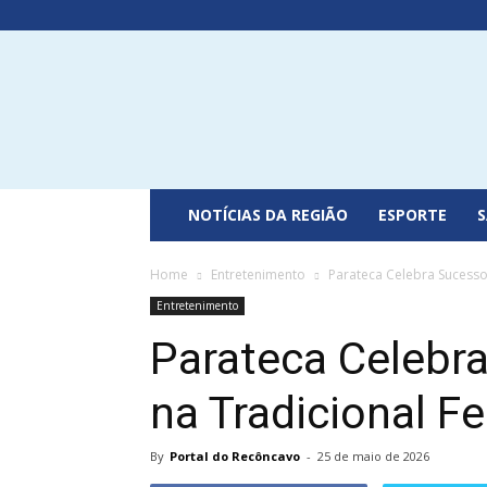
Portal
do
Recôncavo
NOTÍCIAS DA REGIÃO
ESPORTE
Home
Entretenimento
Parateca Celebra Sucesso
Entretenimento
Parateca Celebr
na Tradicional F
By
Portal do Recôncavo
-
25 de maio de 2026