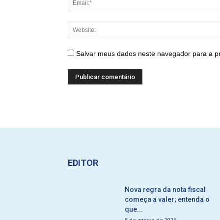
Salvar meus dados neste navegador para a p
EDITOR
Nova regra da nota fiscal
começa a valer; entenda o
que...
5 de agosto de 2026