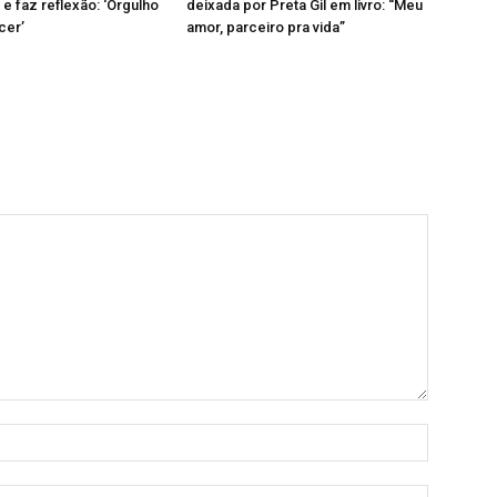
 e faz reflexão: ‘Orgulho
deixada por Preta Gil em livro: “Meu
cer’
amor, parceiro pra vida”