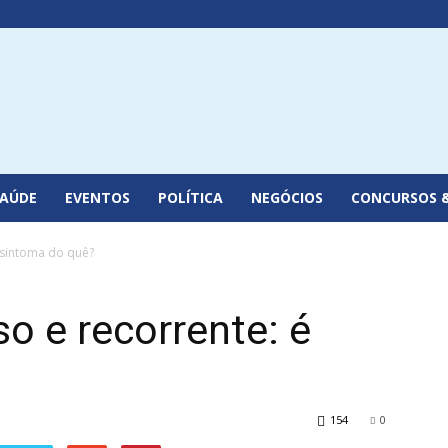
SAÚDE
EVENTOS
POLÍTICA
NEGÓCIOS
CONCURSOS 
 sintoma do quê?
o e recorrente: é
154
0