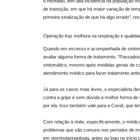
o resfriado, tem alta incidência na população 
de transição, em que há maior variação de temp
primeira sinalização de que há algo errado”, r
Operação traz melhora na respiração e qualidad
Quando em excesso e acompanhada de sintomas d
avaliar alguma forma de tratamento. “Passados
sintomático, mesmo após medidas gerais de cont
atendimento médico para fazer tratamento antivi
Já para os casos mais leves, o especialista de
contra a gripe é sem dúvida a melhor forma de
por ela. Isso também vale para a Covid, que t
Com relação à rinite, especificamente, o méd
problemas que são comuns nos períodos de meia
em otorrinolaringologia, antes ou logo no iníc