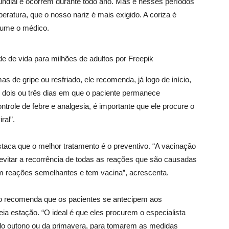
mundial e ocorrem durante todo ano. Mas é nesses períodos
eratura, que o nosso nariz é mais exigido. A coriza é
esume o médico.
e de vida para milhões de adultos por Freepik
e gripe ou resfriado, ele recomenda, já logo de início,
 dois ou três dias em que o paciente permanece
role de febre e analgesia, é importante que ele procure o
ral”.
staca que o melhor tratamento é o preventivo. “A vacinação
 evitar a recorrência de todas as reações que são causadas
em reações semelhantes e tem vacina”, acrescenta.
ico recomenda que os pacientes se antecipem aos
 estação. “O ideal é que eles procurem o especialista
io do outono ou da primavera, para tomarem as medidas