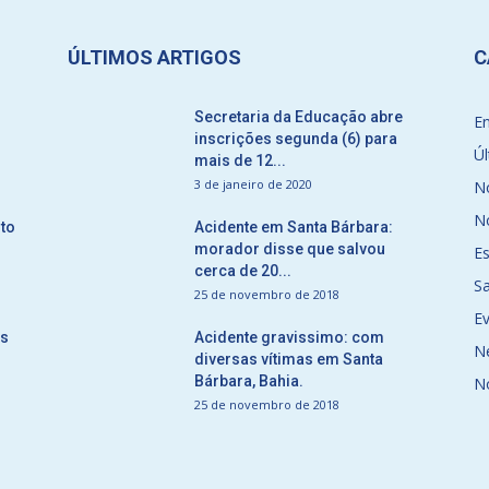
ÚLTIMOS ARTIGOS
C
Secretaria da Educação abre
E
inscrições segunda (6) para
Úl
mais de 12...
3 de janeiro de 2020
No
No
to
Acidente em Santa Bárbara:
morador disse que salvou
E
cerca de 20...
S
25 de novembro de 2018
E
ós
Acidente gravissimo: com
N
diversas vítimas em Santa
Bárbara, Bahia.
N
25 de novembro de 2018