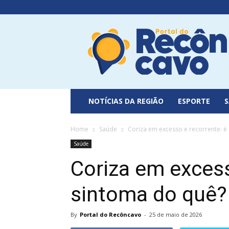
Portal
do
Recôncavo
NOTÍCIAS DA REGIÃO
ESPORTE
Home
Saúde
Coriza em excesso e recorrente: é
Saúde
Coriza em excess
sintoma do quê?
By
Portal do Recôncavo
-
25 de maio de 2026