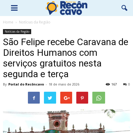
Home
Notícias da Região
Notícias da Região
São Felipe recebe Caravana de
Direitos Humanos com
serviços gratuitos nesta
segunda e terça
By
Portal do Recôncavo
-
18 de maio de 2026
167
0